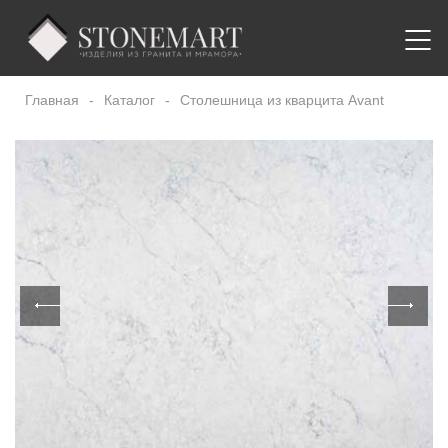
Главная
-
Каталог
-
Столешница из кварцита Avant