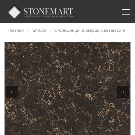
Главная
-
Каталог
-
Столешница из кварца Caesarstone