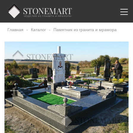
Главная
-
Каталог
-
Памятник из гранита и мрамора