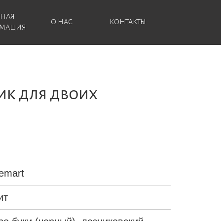
ЗНАЯ
О НАС
КОНТАКТЫ
МАЦИЯ
ик для двоих
emart
ит