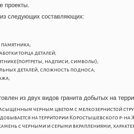
е проекты.
из
следующих
составляющих
:
 памятника;
ботки торца деталей;
ятнике(портреты, надписи, символы);
льных деталей, сложность подноса;
ажа;
товлен из двух видов гранита добытых на терр
асыщенным черным цветом с мелкозернистой стр
 добывается на территории Коростышевского р-на
камень с черными и серыми вкраплениями,
характе