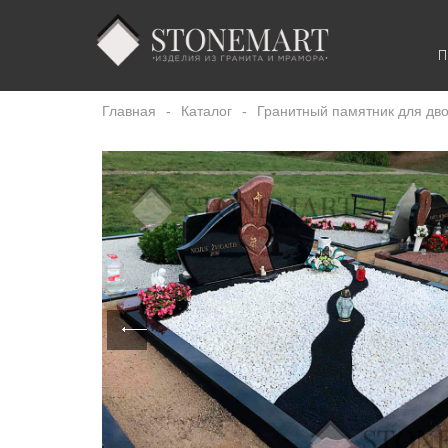
П
Главная
-
Каталог
-
Гранитный памятник для дв