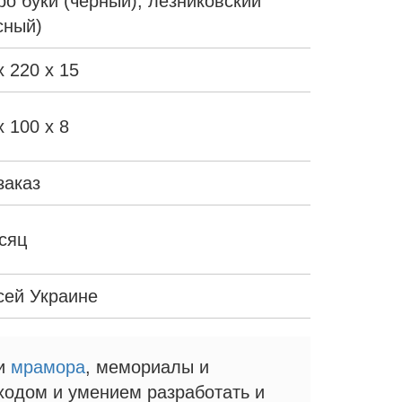
ро буки (черный), лезниковский
сный)
х 220 х 15
х 100 х 8
заказ
сяц
сей Украине
и
мрамора
, мемориалы и
ходом и умением разработать и