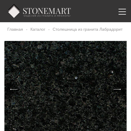
Главная
-
Каталог
-
Столешница из гранита Лабрадорит